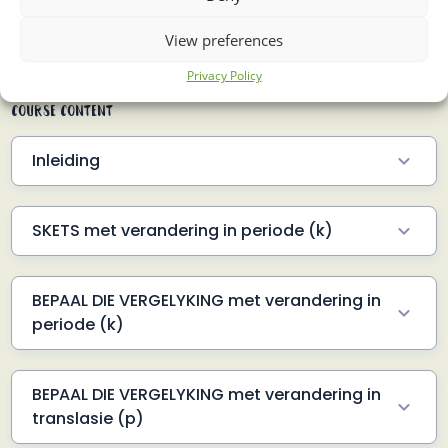
About Course
View preferences
Privacy Policy
Course Content
Inleiding
Wat weet jy reeds?
3.5 Min
SKETS met verandering in periode (k)
Voorbeeld 1
4 Min
BEPAAL DIE VERGELYKING met verandering in
Voorbeeld 2
2 Min
periode (k)
Voorbeeld 3
3 Min
Voorbeeld 1
3 Min
Voorbeeld 4
2 Min
BEPAAL DIE VERGELYKING met verandering in
Voorbeeld 2
4 Min
translasie (p)
Voorbeeld 3
2.5 Min