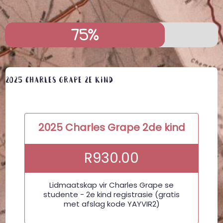
75%
75%
2025 Charles Grape 2e kind
2025 Charles Grape 2de kind
R
930.00
Lidmaatskap vir Charles Grape se
studente - 2e kind registrasie (gratis
met afslag kode YAYVIR2)