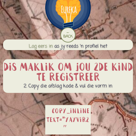
←
BACK
Log eers in
as jy reeds ‘n profiel het
Dis maklik om jou 2de kind
te registreer
2. Copy die afslag kode & vul die vorm in
[copy_inline
text=”YAYVIR2
″]