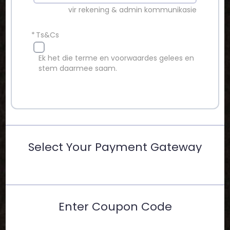
vir rekening & admin kommunikasie
*
Ts&Cs
Ek het die terme en voorwaardes gelees en
stem daarmee saam.
Select Your Payment Gateway
Enter Coupon Code