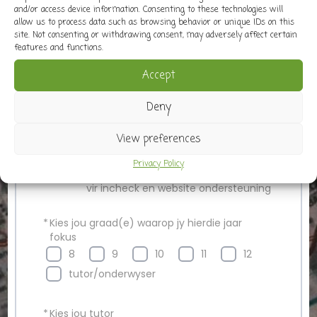
*
LEERDER se email adres
and/or access device information. Consenting to these technologies will
allow us to process data such as browsing behavior or unique IDs on this
site. Not consenting or withdrawing consent, may adversely affect certain
vir incheck en password reset
features and functions.
Accept
*
Bevestig EPOS ADRES
Deny
View preferences
*
LEERDER se kontak nommer
Privacy Policy
vir incheck en website ondersteuning
*
Kies jou graad(e) waarop jy hierdie jaar
fokus
8
9
10
11
12
tutor/onderwyser
*
Kies jou tutor