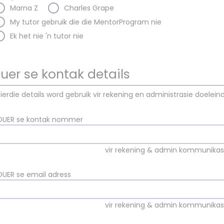
Marna Z
Charles Grape
My tutor gebruik die die MentorProgram nie
Ek het nie 'n tutor nie
uer se kontak details
ierdie details word gebruik vir rekening en administrasie doelein
OUER se kontak nommer
vir rekening & admin kommunikas
OUER se email adress
vir rekening & admin kommunikas