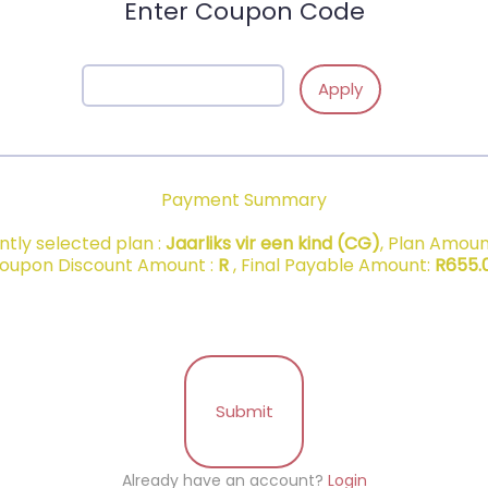
Enter Coupon Code
Apply
Payment Summary
ntly selected plan :
Jaarliks vir een kind (CG)
, Plan Amoun
oupon Discount Amount :
R
, Final Payable Amount:
R
655.
Submit
Already have an account?
Login