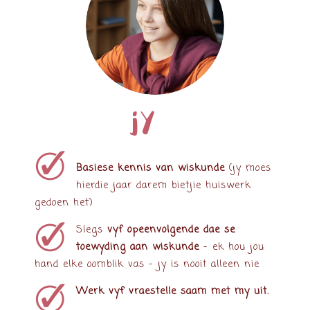
JY
Basiese kennis van wiskunde
(jy moes
hierdie jaar darem bietjie huiswerk
gedoen het)
Slegs
vyf opeenvolgende dae se
toewyding aan wiskunde
– ek hou jou
hand elke oomblik vas – jy is nooit alleen nie
Werk vyf vraestelle saam met my uit.