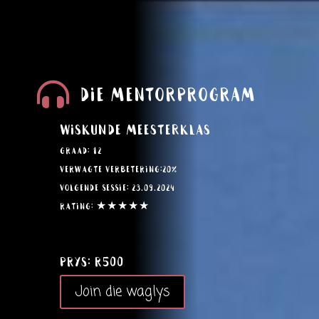
Die MentorProgram

Wiskunde Meesterklas
Graad: 12
Verwagte verbetering:20%
Volgende sessie: 23.09.2024
Rating: ★★★★★
PRYS: R500
Join die waglys