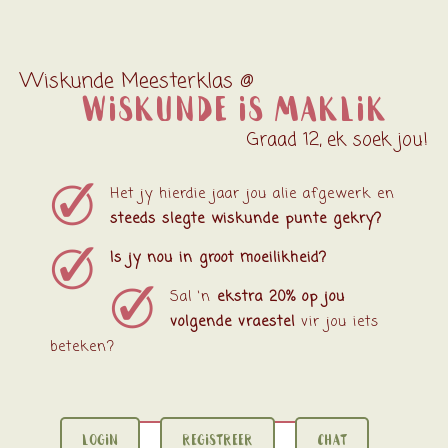
Wiskunde Meesterklas @
Wiskunde is maklik
Graad 12, ek soek jou!
Het jy hierdie jaar jou alie afgewerk en
steeds slegte wiskunde punte gekry?
Is jy nou in groot moeilikheid?
Sal ‘n
ekstra 20% op jou
volgende vraestel
vir jou iets
beteken?
LOGIN
REGISTREER
CHAT