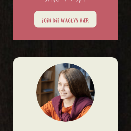
altyd ‘n ‘flop’)
Join die waglys hier