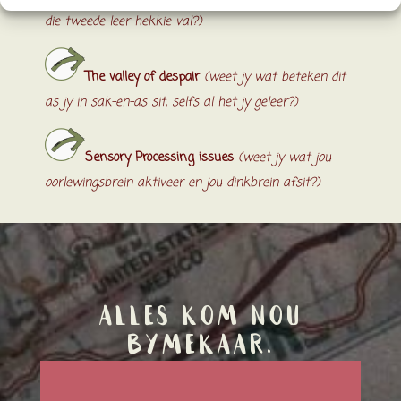
die tweede leer-hekkie val?)
The valley of despair
(weet jy wat beteken dit
as jy in sak-en-as sit, selfs al het jy geleer?)
Sensory Processing issues
(weet jy wat jou
oorlewingsbrein aktiveer en jou dinkbrein afsit?)
Alles kom nou
bymekaar…