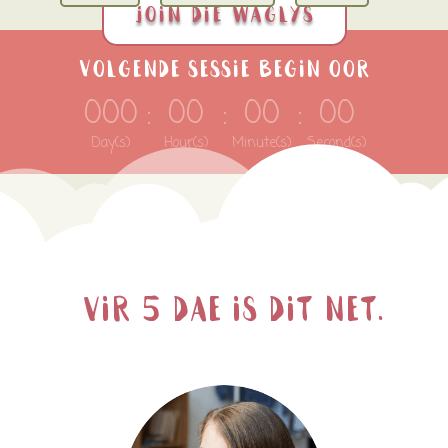
Join die waglys
Volgende sessie begin oor
000
:
00
:
00
:
00
Day(s)
Hour(s)
Minute(s)
Second(s)
vir 5 dae is dit net…