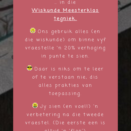
… in die
Wiskunde Meesterklas
tegniek.
Ons gebruik alles (en
die wiskunde) om binne vyf
vraestelle ‘n 20% verhoging
in punte te sien.
Daar is niks om te leer
of te verstaan nie, dis
alles prakties van
toepassing.
Jy sien (en voel!) ‘n
verbetering na die tweede
vraestel. (Die eerste een is