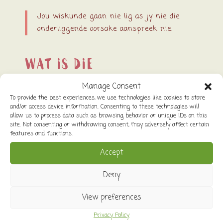
Jou wiskunde gaan nie lig as jy nie die
onderliggende oorsake aanspreek nie.
Wat is die
onderliggende oorsake?
Manage Consent
To provide the best experiences, we use technologies like cookies to store
and/or access device information. Consenting to these technologies will
allow us to process data such as browsing behavior or unique IDs on this
site. Not consenting or withdrawing consent, may adversely affect certain
Vraestelhantering tegnieke
(weet jy hoe om ‘n
features and functions.
vraestel effektief aan te pak?)
Accept
Deny
Senuweestelsel regulering
(weet jy wat om te
doen sodat jou dinkbrein actually kan dink?)
View preferences
Privacy Policy
Fases van leer
(weet jy wat gebeur as jy oor