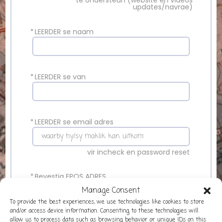
te ondersteun (website en videos
updates/navrae)
*
LEERDER se naam
*
LEERDER se van
*
LEERDER se email adres
vir incheck en password reset
*
Bevestig EPOS ADRES
Manage Consent
To provide the best experiences, we use technologies like cookies to store
and/or access device information. Consenting to these technologies will
allow us to process data such as browsing behavior or unique IDs on this
*
LEERDER se kontak nommer