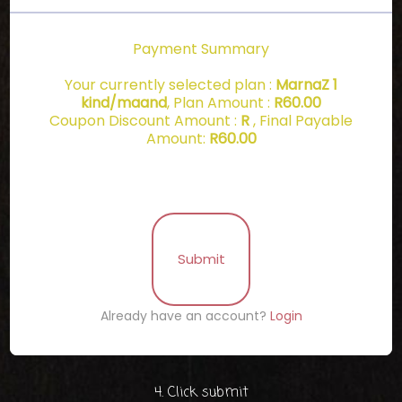
Payment Summary
Your currently selected plan :
MarnaZ 1
kind/maand
, Plan Amount :
R
60.00
Coupon Discount Amount :
R
, Final Payable
Amount:
R
60.00
Submit
Already have an account?
Login
4. Click submit