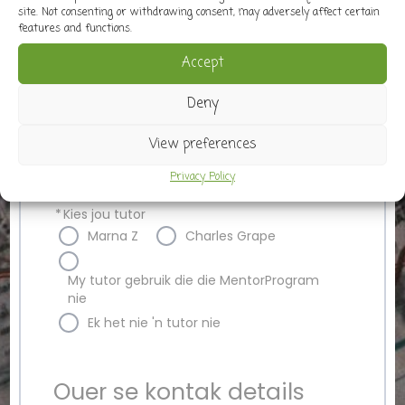
site. Not consenting or withdrawing consent, may adversely affect certain
features and functions.
vir incheck en website ondersteuning
Accept
*
Kies jou graad(e) waarop jy hierdie jaar
Deny
fokus
8
9
10
11
12
View preferences
tutor/onderwyser
Privacy Policy
*
Kies jou tutor
Marna Z
Charles Grape
My tutor gebruik die die MentorProgram
nie
Ek het nie 'n tutor nie
Ouer se kontak details