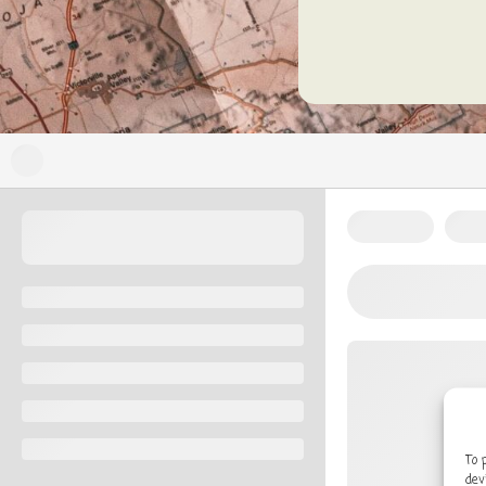
To 
dev