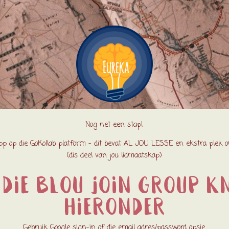
Nog net een stap!
pp op die GoKollab platform – dit bevat AL JOU LESSE en ekstra plek om
(dis deel van jou lidmaatskap)
 die BLOU JOIN GROUP k
hieronder
Gebruik Google sign-in of die email adres/password opsie.