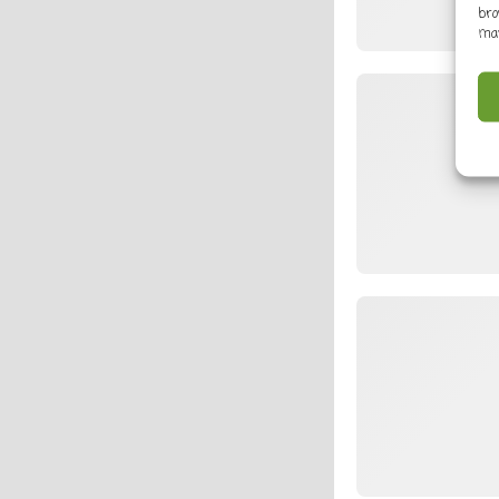
bro
may