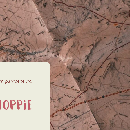
 jou vrae te vra.
noppie