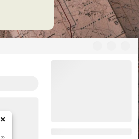
s
 as